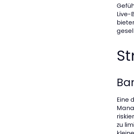
Gefüh
Live-
biete
gesell
St
Ba
Eine 
Manag
riskie
zu li
klein