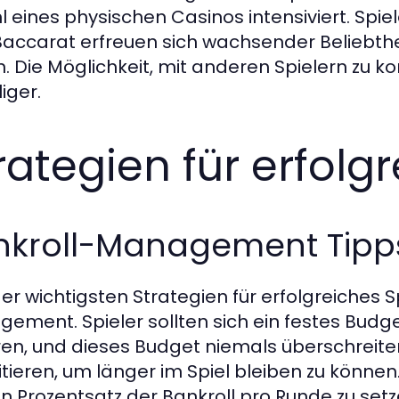
l eines physischen Casinos intensiviert. Spiel
Baccarat erfreuen sich wachsender Beliebthe
n. Die Möglichkeit, mit anderen Spielern zu 
iger.
rategien für erfolg
nkroll-Management Tipp
der wichtigsten Strategien für erfolgreiches Sp
ement. Spieler sollten sich ein festes Budget
ren, und dieses Budget niemals überschreiten. 
mitieren, um länger im Spiel bleiben zu können.
en Prozentsatz der Bankroll pro Runde zu setz