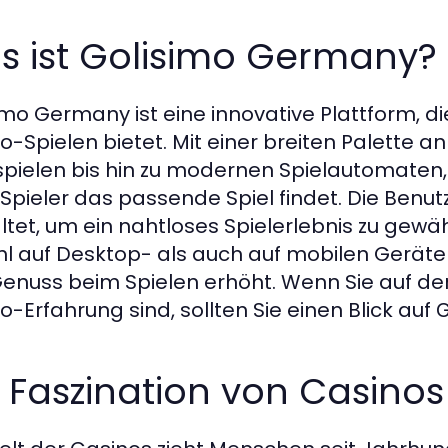
s ist Golisimo Germany?
imo Germany ist eine innovative Plattform, d
o-Spielen bietet. Mit einer breiten Palette a
spielen bis hin zu modernen Spielautomaten,
 Spieler das passende Spiel findet. Die Benut
ltet, um ein nahtloses Spielerlebnis zu gewäh
l auf Desktop- als auch auf mobilen Geräten z
enuss beim Spielen erhöht. Wenn Sie auf der
o-Erfahrung sind, sollten Sie einen Blick auf
G
 Faszination von Casinos