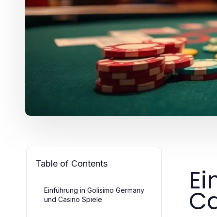
Table of Contents
Ei
Ca
Einführung in Golisimo Germany
und Casino Spiele