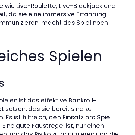
e wie Live-Roulette, Live-Blackjack und
it, da sie eine immersive Erfahrung
kommunizieren, macht das Spiel noch
reiches Spielen
s
ielen ist das effektive Bankroll-
 setzen, das sie bereit sind zu
Es ist hilfreich, den Einsatz pro Spiel
 Eine gute Faustregel ist, nur einen
en, um das Risiko zu minimieren und die