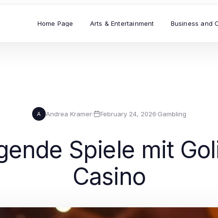
Home Page
Arts & Entertainment
Business and 
Andrea Kramer
·
February 24, 2026
·
Gambling
A
egende Spiele mit Go
Casino