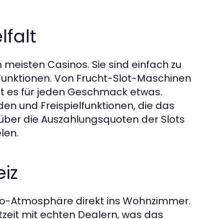
lfalt
 meisten Casinos. Sie sind einfach zu
 Funktionen. Von Frucht-Slot-Maschinen
ibt es für jeden Geschmack etwas.
n und Freispielfunktionen, die das
h über die Auszahlungsquoten der Slots
len.
eiz
ino-Atmosphäre direkt ins Wohnzimmer.
htzeit mit echten Dealern, was das