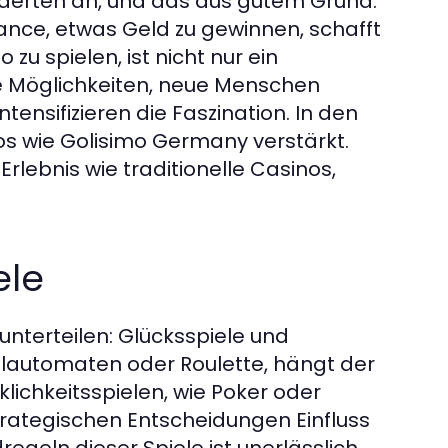
nderten an, und das aus gutem Grund.
ance, etwas Geld zu gewinnen, schafft
u spielen, ist nicht nur ein
Die Möglichkeiten, neue Menschen
nsifizieren die Faszination. In den
os wie Golisimo Germany verstärkt.
rlebnis wie traditionelle Casinos,
ele
unterteilen: Glücksspiele und
pielautomaten oder Roulette, hängt der
lichkeitsspielen, wie Poker oder
strategischen Entscheidungen Einfluss
geln dieser Spiele ist unerlässlich,